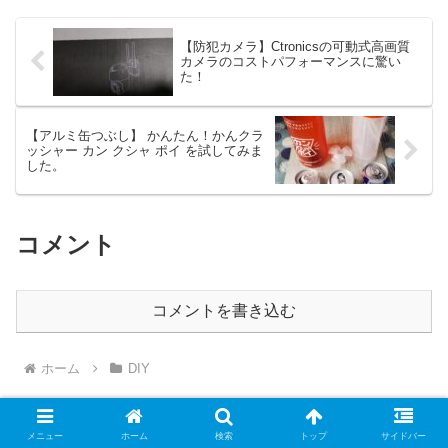
【防犯カメラ】Ctronicsの可動式高画質
カメラのコストパフォーマンスに驚い
た！
【アルミ缶つぶし】 かんたん！かんクラ
ッシャー カン クシャ ポイ を試してみま
した。
コメント
コメントを書き込む
ホーム
DIY
メニュー
ホーム
検索
トップ
サイドバー