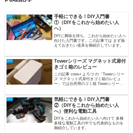
手軽にできる！DIY入門書
DIY
①（DIYをこれから始めたい人
へ）
DIYに興味を持ち、これから始めたい人へ
向けた入門書です。この記事では まず揃
えておきたい道具を御紹介しています。
Towerシリーズ マグネット式扉付
DIY
きゴミ箱のレビュー
この記事 crew-r よろづ の「Towerシリー
ズ マグネット式扉付きゴミ箱のレビュ
ー」では台所用のゴミ箱 Towerシリーズ
のマグネット式扉付きゴミ箱を使用した
レビューを御紹介しています。シンプル
ながら高い質感と取り付け時の安定感が
気軽にできる！DIY入門書
DIY
高評価です。
②（DIYをこれから始めたい人
へ）便利な電動工具
DIYをこれから始めたい人へ向けて 多種
多様な電動工具の中でも代表的なものを
御紹介しています。