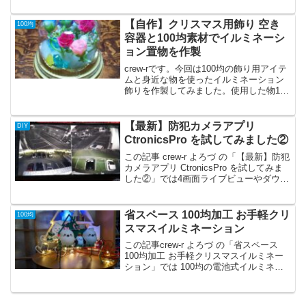
【自作】クリスマス用飾り 空き
100均
容器と100均素材でイルミネーシ
ョン置物を作製
crew-rです。今回は100均の飾り用アイテ
ムと身近な物を使ったイルミネーション
飾りを作製してみました。使用した物100
均で何年も前に入手した陶器の置物裏側
のスイッチをONすると中のLEDが発光し
ます。コンビニやスーパーで買ったケー
【最新】防犯カメラアプリ
DIY
キの空...
CtronicsPro を試してみました②
この記事 crew-r よろづ の「【最新】防犯
カメラアプリ CtronicsPro を試してみま
した②」では4画面ライブビューやダウン
ロード映像MP4変換など従来アプリ
Ctronicsnihaには無い新機能について解説
しています。
省スペース 100均加工 お手軽クリ
100均
スマスイルミネーション
この記事crew-r よろづ の「省スペース
100均加工 お手軽クリスマスイルミネー
ション」では 100均の電池式イルミネー
ションアイテムを加工してスマホでのリ
モコン操作やタイマー操作可能な仕様に
する様子を御紹介しています。