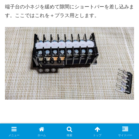
端子台の小ネジを緩めて隙間にショートバーを差し込みま
す。ここではこれを＋プラス用とします。
残りのショートバーも同様に差し込みます。ここでは－マ
イナス用とします。
メニュー
ホーム
検索
トップ
サイドバー