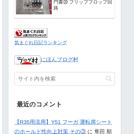
門書⑳ フリップフロップ回
路
気まぐれ日記ランキング
にほんブログ村
最近のコメント
【R35用流用】Y51 フーガ 運転席シート
のホールド性向上対策 その③
に
隼田 順