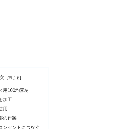
次
ス用100均素材
を加工
使用
部の作製
コンセントにつなぐ