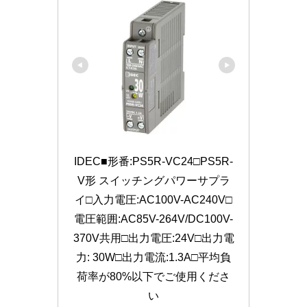
IDEC■形番:PS5R-VC24□PS5R-
V形 スイッチングパワーサプラ
イ□入力電圧:AC100V-AC240V□
電圧範囲:AC85V-264V/DC100V-
370V共用□出力電圧:24V□出力電
力: 30W□出力電流:1.3A□平均負
荷率が80%以下でご使用くださ
い