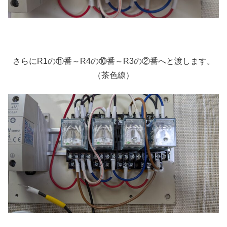
さらにR1の⑪番～R4の⑩番～R3の②番へと渡します。
（茶色線）