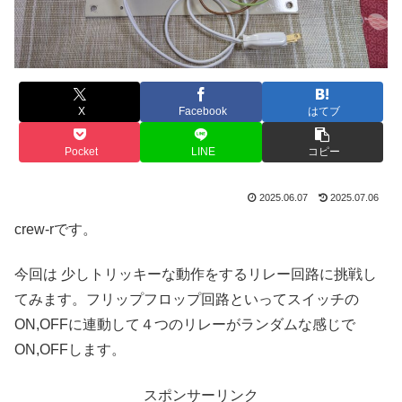
X
Facebook
はてブ
Pocket
LINE
コピー
2025.06.07
2025.07.06
crew-rです。
今回は 少しトリッキーな動作をするリレー回路に挑戦し
てみます。フリップフロップ回路といってスイッチの
ON,OFFに連動して４つのリレーがランダムな感じで
ON,OFFします。
スポンサーリンク