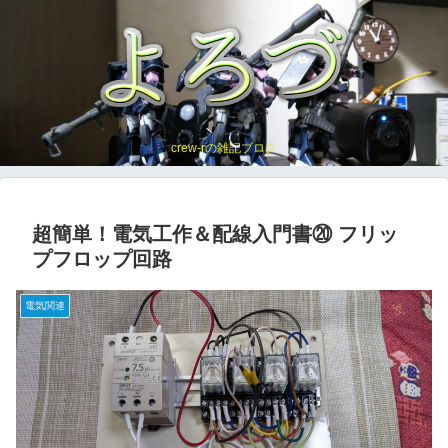
crew-rの雑記ブログ
超簡単！電気工作＆配線入門書⑳ フリッ
プフロップ回路
電気関連