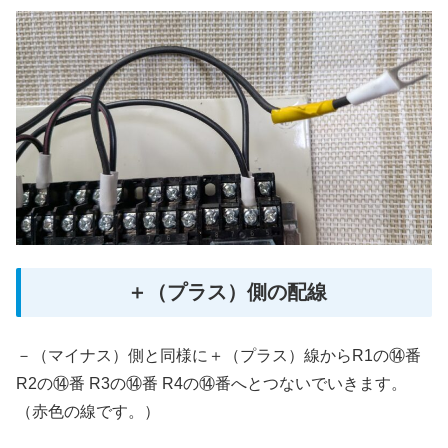
＋（プラス）側の配線
－（マイナス）側と同様に＋（プラス）線からR1の⑭番
R2の⑭番 R3の⑭番 R4の⑭番へとつないでいきます。
（赤色の線です。）