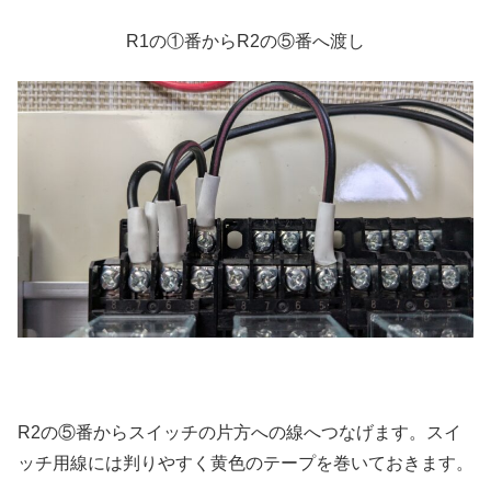
R1の①番からR2の⑤番へ渡し
R2の⑤番からスイッチの片方への線へつなげます。スイ
ッチ用線には判りやすく黄色のテープを巻いておきます。