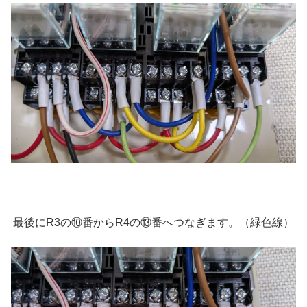
最後にR3の⑩番からR4の⑬番へつなぎます。（緑色線）