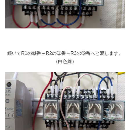
続いてR1の⑩番～R2の⑥番～R3の⑤番へと渡します。
（白色線）