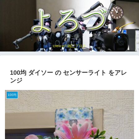
crew-rの雑記ブログ
100均 ダイソー の センサーライト をアレ
ンジ
100均