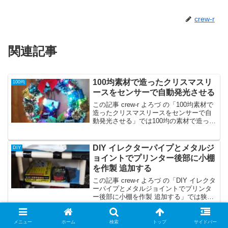
crew-r
関連記事
100均素材で造ったクリスマスリ
100均
ースをセンサーで自動発光させる
この記事 crew-r よろづ の「100均素材で
造ったクリスマスリースをセンサーで自
動発光させる」では100均の素材で造った
クリスマスリースにセンサースイッチと
ジュエリーライトを追加して自動で発光
＆消灯するクリスマスリース イルミネー
DIY イレクターパイプとメタルジ
DIY
ションを作製する方法を御紹介していま
ョイントでプリンター後部に小棚
す。
を作製 追加する
この記事 crew-r よろづ の「DIY イレクタ
ーパイプとメタルジョイントでプリンタ
ー後部に小棚を作製 追加する」では狭い
スペースを収納に活用すべく イレクター
パイプやメタルジョイントなどを使用し
て自作棚を作製する例を御紹介していま
メニュー
ホーム
検索
トップ
サイドバー
ダイソー キラキラボール＆キラ
DIY