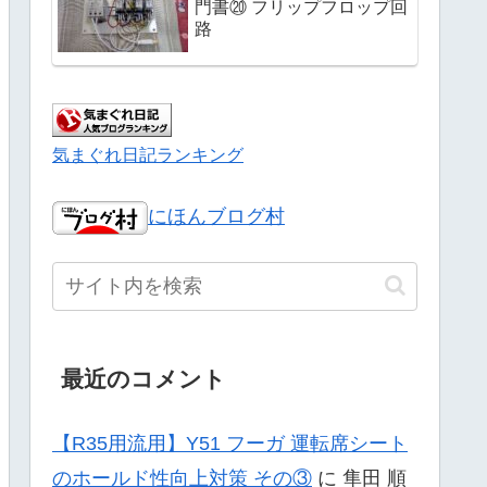
門書⑳ フリップフロップ回
路
気まぐれ日記ランキング
にほんブログ村
最近のコメント
【R35用流用】Y51 フーガ 運転席シート
のホールド性向上対策 その③
に
隼田 順