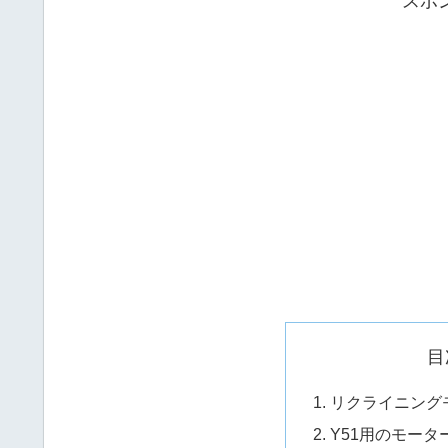
スポ
目
リクライニング
Y51用のモー