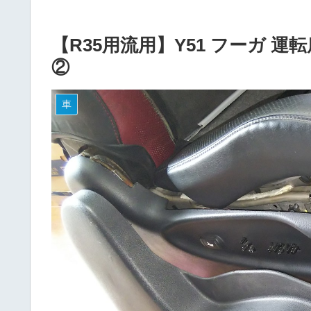
【R35用流用】Y51 フーガ 
②
車