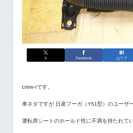
X
Facebook
はてブ
crew-rです。
車ネタですが 日産フーガ（Y51型）のユーザ
運転席シートのホールド性に不満を持たれて