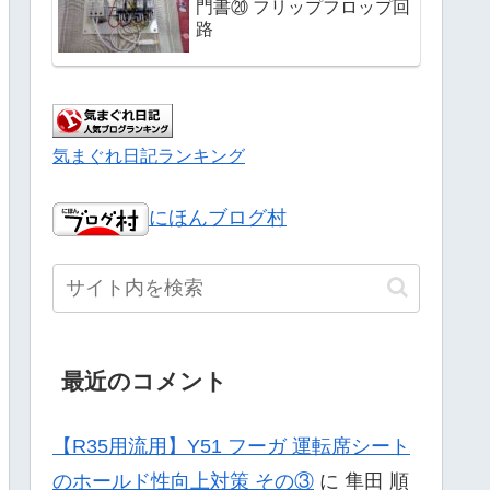
門書⑳ フリップフロップ回
路
気まぐれ日記ランキング
にほんブログ村
最近のコメント
【R35用流用】Y51 フーガ 運転席シート
のホールド性向上対策 その③
に
隼田 順