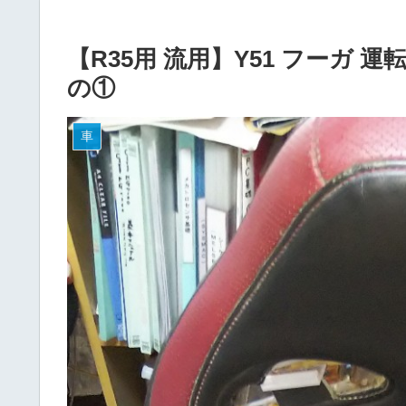
【R35用 流用】Y51 フーガ
の①
車