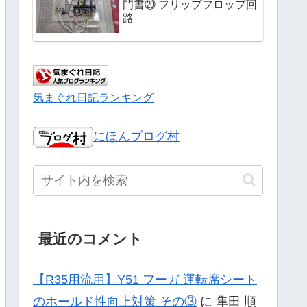
門書⑳ フリップフロップ回
路
気まぐれ日記ランキング
にほんブログ村
最近のコメント
【R35用流用】Y51 フーガ 運転席シート
のホールド性向上対策 その③
に
隼田 順