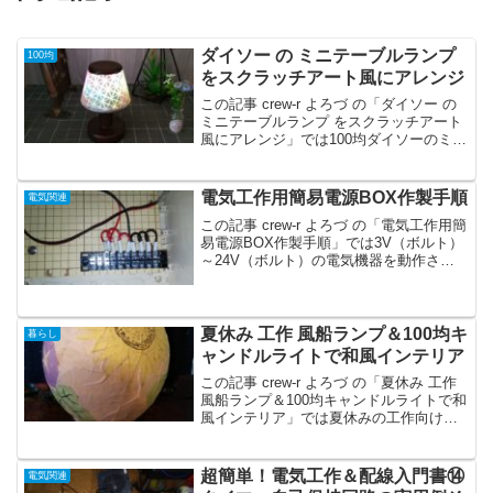
ダイソー の ミニテーブルランプ
100均
をスクラッチアート風にアレンジ
この記事 crew-r よろづ の「ダイソー の
ミニテーブルランプ をスクラッチアート
風にアレンジ」では100均ダイソーのミニ
テーブルランプをスクラッチアート風に
デザインアレンジした様子を御紹介して
います。
電気工作用簡易電源BOX作製手順
電気関連
この記事 crew-r よろづ の「電気工作用簡
易電源BOX作製手順」では3V（ボルト）
～24V（ボルト）の電気機器を動作させ
るための簡易的な電源BOXの基礎部分の
作製手順を御紹介しています。市販され
ている安価な電気機器にアレンジを加え
て動作させるのに重宝します。
夏休み 工作 風船ランプ＆100均キ
暮らし
ャンドルライトで和風インテリア
この記事 crew-r よろづ の「夏休み 工作
風船ランプ＆100均キャンドルライトで和
風インテリア」では夏休みの工作向けの
低価格ながら和風で上品な和紙風船ラン
プ作成キットについて作成手順も解説し
ています。100均のキャンドルライトで風
超簡単！電気工作＆配線入門書⑭
電気関連
情あるインテリア用アクセントの作成方