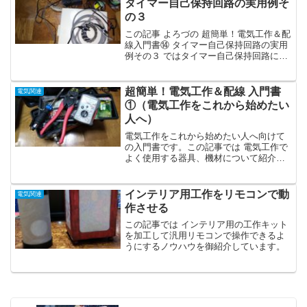
タイマー自己保持回路の実用例そ
法を御紹介しています。
の３
この記事 よろづの 超簡単！電気工作＆配
線入門書⑭ タイマー自己保持回路の実用
例その３ ではタイマー自己保持回路にも
う１つタイマーリレーを単体で接続して
これに接続した電気機器に点滅動作をさ
せる要領を御紹介しています。
超簡単！電気工作＆配線 入門書
電気関連
①（電気工作をこれから始めたい
人へ）
電気工作をこれから始めたい人へ向けて
の入門書です。この記事では 電気工作で
よく使用する器具、機材について紹介し
ています。
インテリア用工作をリモコンで動
電気関連
作させる
この記事では インテリア用の工作キット
を加工して汎用リモコンで操作できるよ
うにするノウハウを御紹介しています。